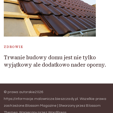
ZDROWIE
Trwanie budowy domu jest nie tylko
wyjątkowy ale dodatkowo nader oporny.
© prawa autorskie2026
https://informacje.malownicze.bieszczady.pl
. Wszelkie prawa
zastrzeżone.
Blossom Magazine | Stworzony przez
Blossom
Themes
.
Wspierany przez
WordPress
.