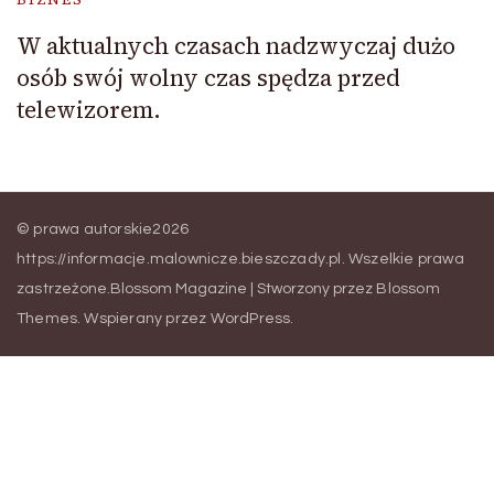
W aktualnych czasach nadzwyczaj dużo
osób swój wolny czas spędza przed
telewizorem.
© prawa autorskie2026
https://informacje.malownicze.bieszczady.pl
. Wszelkie prawa
zastrzeżone.
Blossom Magazine | Stworzony przez
Blossom
Themes
.
Wspierany przez
WordPress
.