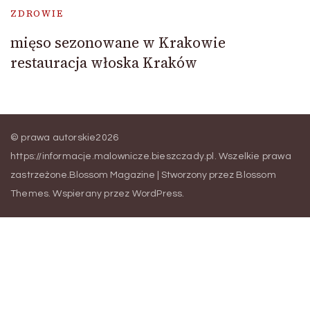
ZDROWIE
mięso sezonowane w Krakowie
restauracja włoska Kraków
© prawa autorskie2026
https://informacje.malownicze.bieszczady.pl
. Wszelkie prawa
zastrzeżone.
Blossom Magazine | Stworzony przez
Blossom
Themes
.
Wspierany przez
WordPress
.