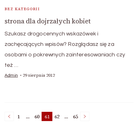
BEZ KATEGORII
strona dla dojrzałych kobiet
Szukasz drogocennych wskazówek i
zachęcających wpisów? Rozglądasz się za
osobami o pokrewnych zainteresowaniach czy
też …
29 sierpnia 2012
Admin
Stronicowanie
1
…
60
61
62
…
65
Strona
Strona
Strona
Strona
Strona