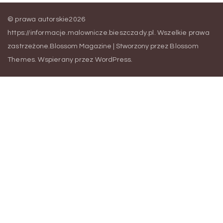
wpisów
© prawa autorskie2026
https://informacje.malownicze.bieszczady.pl
. Wszelkie prawa
zastrzeżone.
Blossom Magazine | Stworzony przez
Blossom
Themes
.
Wspierany przez
WordPress
.