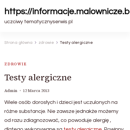
https://informacje.malownicze.b
uczciwy tematycznyserwis pl
Strona główna
zdrowie
Testy alergiczne
ZDROWIE
Testy alergiczne
Admin
12 Marca 2013
Wiele osób dorosłych i dzieci jest uczulonych na
różne substancje. Nie zawsze jednakże możemy
od razu zdiagnozować, co powoduje alergię ,
dlatego wykonywane są
testy alergiczne.
Powinny