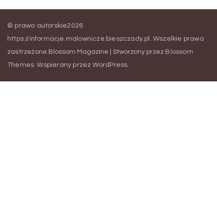
© prawa autorskie2026
https://informacje.malownicze.bieszczady.pl
. Wszelkie prawa
zastrzeżone.
Blossom Magazine | Stworzony przez
Blossom
Themes
.
Wspierany przez
WordPress
.