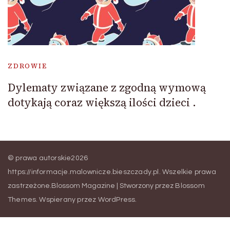
ZDROWIE
Dylematy związane z zgodną wymową
dotykają coraz większą ilości dzieci .
© prawa autorskie2026
https://informacje.malownicze.bieszczady.pl
. Wszelkie prawa
zastrzeżone.
Blossom Magazine | Stworzony przez
Blossom
Themes
.
Wspierany przez
WordPress
.