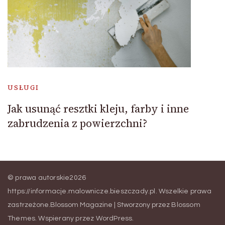
USŁUGI
Jak usunąć resztki kleju, farby i inne
zabrudzenia z powierzchni?
© prawa autorskie2026
https://informacje.malownicze.bieszczady.pl
. Wszelkie prawa
zastrzeżone.
Blossom Magazine | Stworzony przez
Blossom
Themes
.
Wspierany przez
WordPress
.