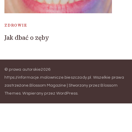
ZDROWIE
Jak dbać o zęby
© prawa autorskie2026
https://informacje.malownicze.bieszczady.pl
. Wszelkie prawa
zastrzeżone.
Blossom Magazine | Stworzony przez
Blossom
Themes
.
Wspierany przez
WordPress
.